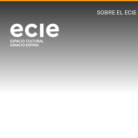
SOBRE EL ECIE