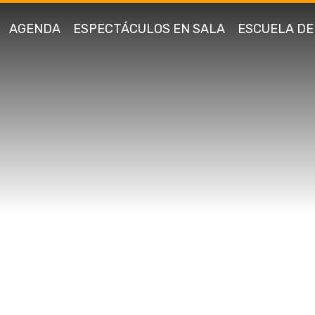
AGENDA
ESPECTÁCULOS EN SALA
ESCUELA DE