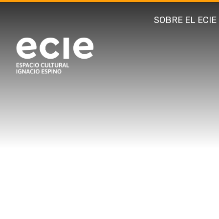
SOBRE EL ECIE