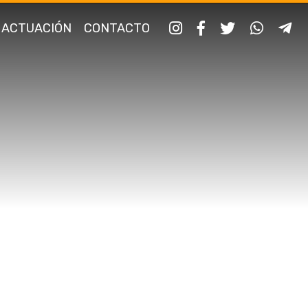
 ACTUACIÓN
CONTACTO