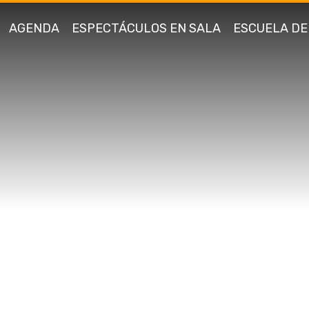
AGENDA
ESPECTÁCULOS EN SALA
ESCUELA DE