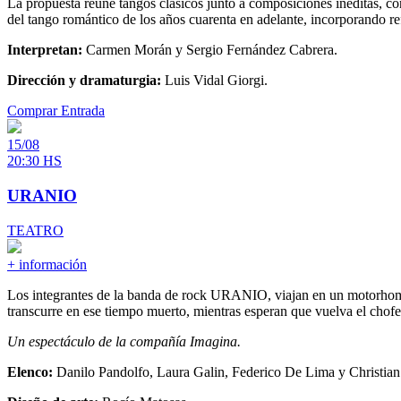
La propuesta reúne tangos clásicos junto a composiciones inéditas, co
del tango romántico de los años cuarenta en adelante, incorporando re
Interpretan:
Carmen Morán y Sergio Fernández Cabrera.
Dirección y dramaturgia:
Luis Vidal Giorgi.
Comprar Entrada
15/08
20:30 HS
URANIO
TEATRO
+ información
Los integrantes de la banda de rock URANIO, viajan en un motorhome.
transcurre en ese tiempo muerto, mientras esperan que vuelva el chof
Un espectáculo de la compañía Imagina.
Elenco:
Danilo Pandolfo, Laura Galin, Federico De Lima y Christia