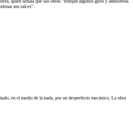
rera, quien señala que sus obras "reflejan algunos giros y atmósferas
ndonar sus raíces".
ado, en el medio de la nada, por un desperfecto mecánico. La obra