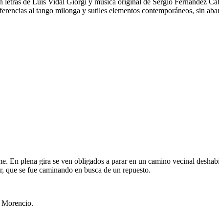
n letras de Luis Vidal Giorgi y música original de Sergio Fernández Cab
ferencias al tango milonga y sutiles elementos contemporáneos, sin aba
 En plena gira se ven obligados a parar en un camino vecinal deshabit
er, que se fue caminando en busca de un repuesto.
n Morencio.