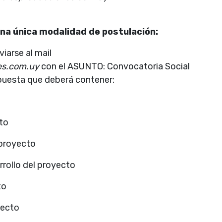
una única modalidad de postulación:
iarse al mail
es.com.uy
con el ASUNTO: Convocatoria Social
opuesta que deberá contener:
to
 proyecto
rrollo del proyecto
to
yecto